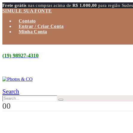
Frete grátis
nas compras acima de
R$ 1.000,00
para região Sudes
SIMULE SUA FONTE
Contato
Entrar / Criar Conta
Minha Conta
(19) 98927-4310
Search
0
0